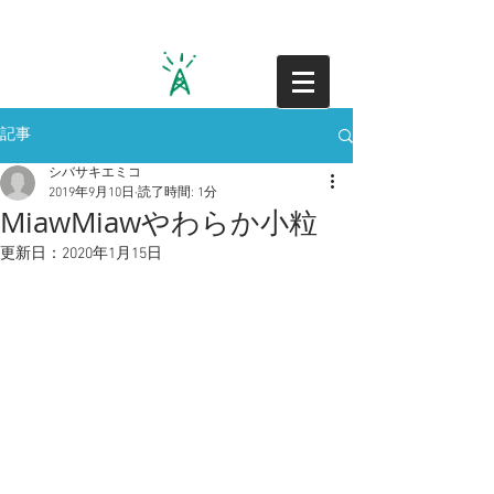
記事
PACKAGE DESIGN WORKS
シバサキエミコ
2019年9月10日
読了時間: 1分
MiawMiawやわらか小粒
更新日：
2020年1月15日