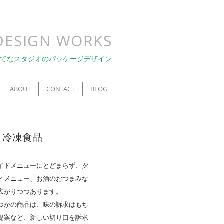
DESIGN WORKS
てなスタジオのパッケージデザイン
ABOUT
CONTACT
BLOG
 冷凍食品
イドメニューにとどまらず、夕
ィメニュー、お酒のおつまみな
広がりつつあります。
つかの商品は、
​味の訴求はもち
提案など、新しい切り口を訴求