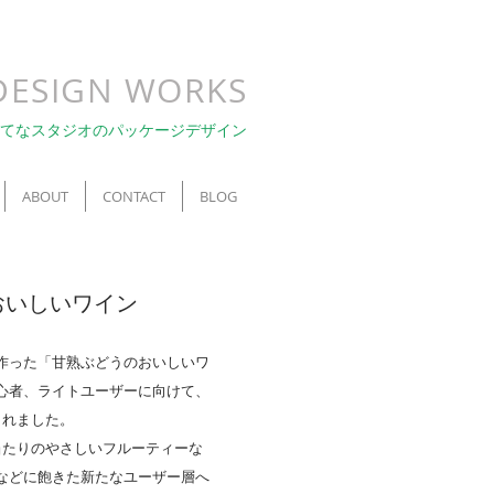
DESIGN WORKS
てなスタジオのパッケージデザイン
ABOUT
CONTACT
BLOG
おいしいワイン
作った「甘熟ぶどうのおいしいワ
心者、ライトユーザーに向けて、
されました。
当たりのやさしいフルーティーな
などに飽きた新たなユーザー層へ