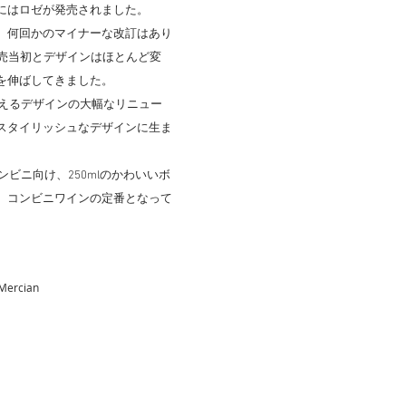
にはロゼが発売されました。
、何回かのマイナーな改訂はあり
発売当初とデザインはほとんど変
を伸ばしてきました。
いえるデザインの大幅なリニュー
スタイリッシュなデザインに生ま
ンビニ向け、250mlのかわいいボ
、コンビニワインの定番となって
ercian